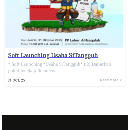
Soft Launching Usaha SiTangguh
* Soft Launching *Usaha SiTangguh* BRI Dapatkan
paket lengkap Business
Read More
31
OCT, 25