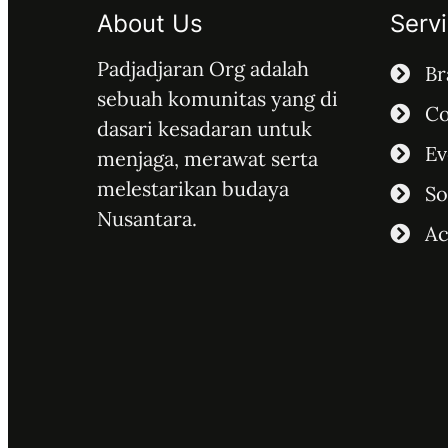
About Us
Serv
Padjadjaran Org adalah
Br
sebuah komunitas yang di
Co
dasari kesadaran untuk
Ev
menjaga, merawat serta
melestarikan budaya
So
Nusantara.
A