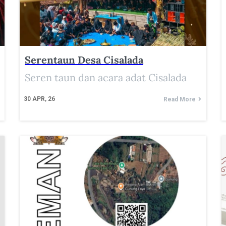
Serentaun Desa Cisalada
Seren taun dan acara adat Cisalada
30
APR, 26
Read More