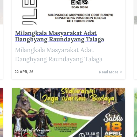
Milangkala Masyarakat Adat
Danghyang Raundayang Talaga
Milangkala Masyarakat Adat
Danghyang Raundayang Talaga
22
APR, 26
Read More