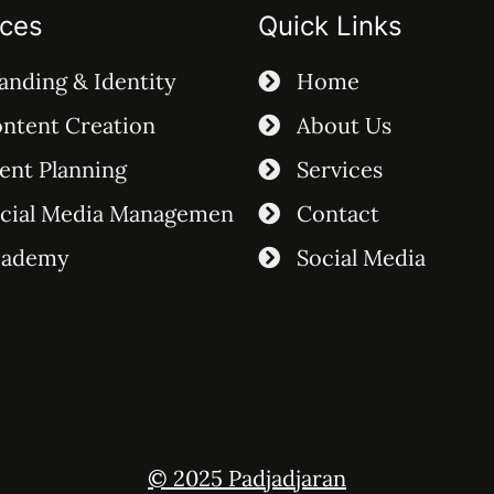
ices
Quick Links
anding & Identity
Home
ntent Creation
About Us
ent Planning
Services
cial Media Managemen
Contact
cademy
Social Media
© 2025 Padjadjaran