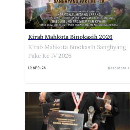
Kirab Mahkota Binokasih 2026
Kirab Mahkota Binokasih Sanghyang
Pake Ke IV 2026
19
APR, 26
Read More