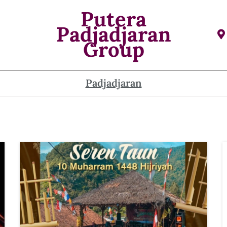
Putera
Padjadjaran
Group
Padjadjaran