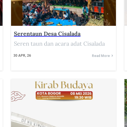
Serentaun Desa Cisalada
Seren taun dan acara adat Cisalada
30
APR, 26
Read More