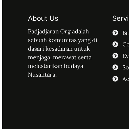
About Us
Serv
Padjadjaran Org adalah
Br
sebuah komunitas yang di
Co
dasari kesadaran untuk
Ev
menjaga, merawat serta
melestarikan budaya
So
Nusantara.
A