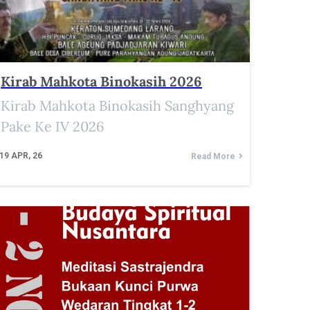
Kirab Mahkota Binokasih 2026
Kirab Mahkota Binokasih Sanghyang
Pake Ke IV 2026
19
APR, 26
Read More