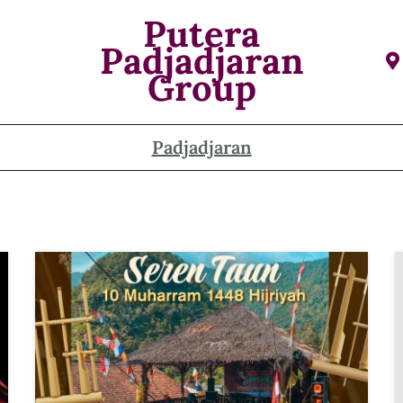
Putera
Padjadjaran
Group
Padjadjaran