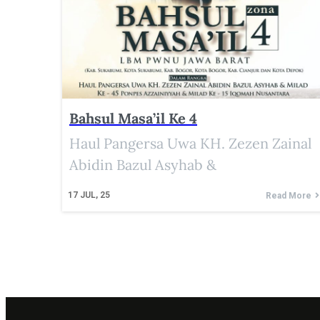
Bahsul Masa’il Ke 4
Haul Pangersa Uwa KH. Zezen Zainal
Abidin Bazul Asyhab &
17
JUL, 25
Read More