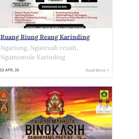
Ruang Riung Reang Karinding
Ngariung, Ngareuah reuah,
Ngamumule Karinding
22
APR, 26
Read More