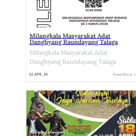
Milangkala Masyarakat Adat
Danghyang Raundayang Talaga
Milangkala Masyarakat Adat
Danghyang Raundayang Talaga
22
APR, 26
Read More