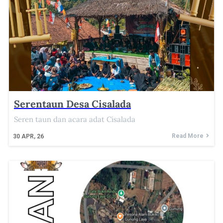
Serentaun Desa Cisalada
Seren taun dan acara adat Cisalada
Read More
30
APR, 26