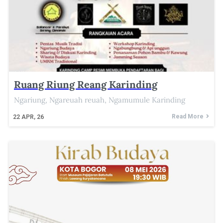
Ruang Riung Reang Karinding
Ngariung, Ngareuah reuah, Ngamumule Karinding
Read More
22
APR, 26