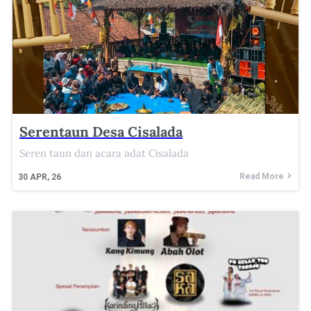
Serentaun Desa Cisalada
Seren taun dan acara adat Cisalada
Read More
30
APR, 26