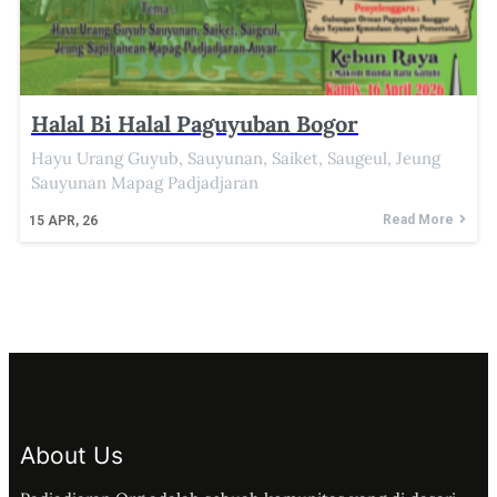
Halal Bi Halal Paguyuban Bogor
Hayu Urang Guyub, Sauyunan, Saiket, Saugeul, Jeung
Sauyunan Mapag Padjadjaran
Read More
15
APR, 26
About Us