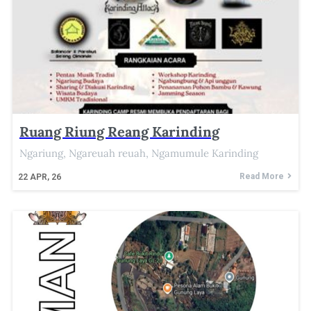
Ruang Riung Reang Karinding
Ngariung, Ngareuah reuah, Ngamumule Karinding
Read More
22
APR, 26