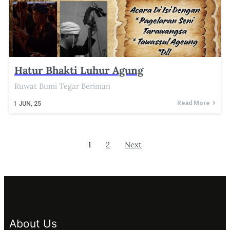
Hatur Bhakti Luhur Agung
Ruwat Bumi Tegar Beriman
Read More
1
JUN, 25
1
2
Next
About Us