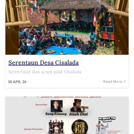
Serentaun Desa Cisalada
Seren taun dan acara adat Cisalada
Read More
30
APR, 26